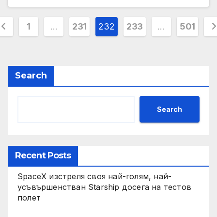
osts
1
…
231
232
233
…
501
agination
Search
Search
Recent Posts
SpaceX изстреля своя най-голям, най-
усъвършенстван Starship досега на тестов
полет