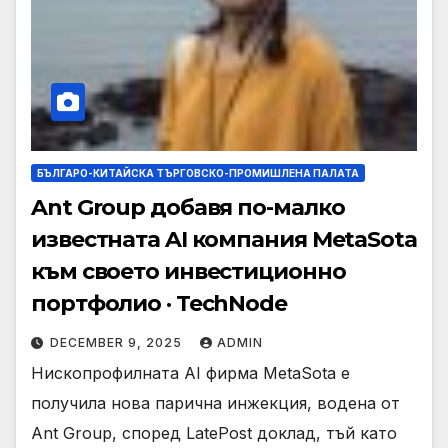
БЪЛГАРО-КИТАЙСКА ТЪРГОВСКО-ПРОМИШЛЕНА ПАЛАТА
Ant Group добавя по-малко
известната AI компания MetaSota
към своето инвестиционно
портфолио · TechNode
DECEMBER 9, 2025
ADMIN
Нископрофилната AI фирма MetaSota е
получила нова парична инжекция, водена от
Ant Group, според LatePost доклад, тъй като