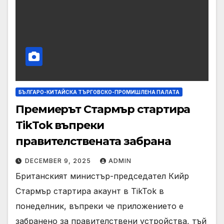
БЪЛГАРО-КИТАЙСКА ТЪРГОВСКО-ПРОМИШЛЕНА ПАЛАТА
Премиерът Стармър стартира
TikTok въпреки
правителствената забрана
DECEMBER 9, 2025
ADMIN
Британският министър-председател Кийр
Стармър стартира акаунт в TikTok в
понеделник, въпреки че приложението е
забранено за правителствени устройства, тъй