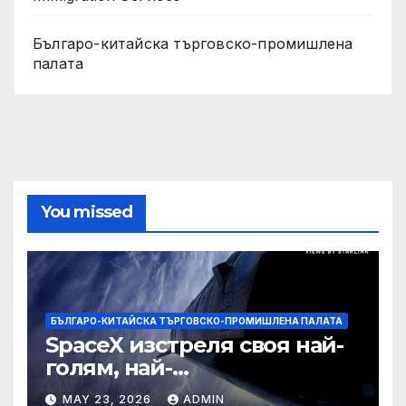
Българо-китайска търговско-промишлена
палата
You missed
БЪЛГАРО-КИТАЙСКА ТЪРГОВСКО-ПРОМИШЛЕНА ПАЛАТА
SpaceX изстреля своя най-
голям, най-
усъвършенстван Starship
MAY 23, 2026
ADMIN