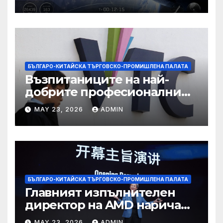
досега на тестов полет
БЪЛГАРО-КИТАЙСКА ТЪРГОВСКО-ПРОМИШЛЕНА ПАЛАТА
Възпитаниците на най-
добрите професионални
училища са спестили
MAY 23, 2026
ADMIN
тежестта на въздействието
на ИИ, казва новият
председател
БЪЛГАРО-КИТАЙСКА ТЪРГОВСКО-ПРОМИШЛЕНА ПАЛАТА
Главният изпълнителен
директор на AMD нарича
Китай най-динамичната AI
MAY 23, 2026
ADMIN