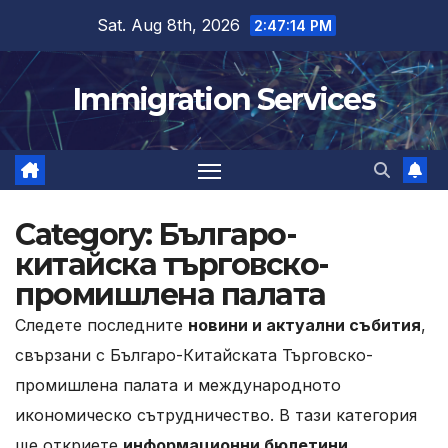
Skip
Sat. Aug 8th, 2026
2:47:15 PM
to
content
Immigration Services
Category:
Българо-
китайска търговско-
промишлена палата
Следете последните
новини и актуални събития
,
свързани с Българо-Китайската Търговско-
промишлена палата и международното
икономическо сътрудничество. В тази категория
ще откриете
информационни бюлетини,