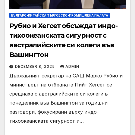
БЪЛГАРО-КИТАЙСКА ТЪРГОВСКО-ПРОМИШЛЕНА ПАЛАТА
Рубио и Хегсет обсъждат индо-
тихоокеанската сигурност с
австралийските си колеги във
Вашингтон
DECEMBER 8, 2025
ADMIN
Държавният секретар на САЩ Марко Рубио и
министърът на отбраната Пийт Хегсет се
срещнаха с австралийските си колеги в
понеделник във Вашингтон за годишни
разговори, фокусирани върху индо-
тихоокеанската сигурност и…