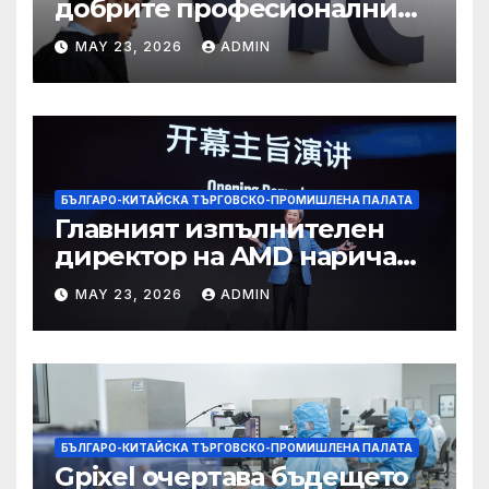
добрите професионални
училища са спестили
MAY 23, 2026
ADMIN
тежестта на въздействието
на ИИ, казва новият
председател
БЪЛГАРО-КИТАЙСКА ТЪРГОВСКО-ПРОМИШЛЕНА ПАЛАТА
Главният изпълнителен
директор на AMD нарича
Китай най-динамичната AI
MAY 23, 2026
ADMIN
екосистема в света
БЪЛГАРО-КИТАЙСКА ТЪРГОВСКО-ПРОМИШЛЕНА ПАЛАТА
Gpixel очертава бъдещето