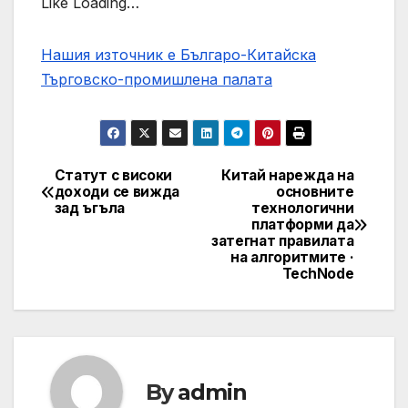
Like Loading…
Нашия източник е Българо-Китайска
Търговско-промишлена палaта
Статут с високи
Китай нарежда на
Post
доходи се вижда
основните
зад ъгъла
технологични
navigation
платформи да
затегнат правилата
на алгоритмите ·
TechNode
By
admin