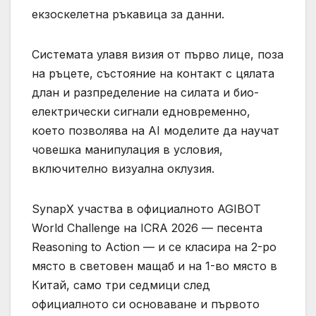
екзоскелетна ръкавица за данни.
Системата улавя визия от първо лице, поза
на ръцете, състояние на контакт с цялата
длан и разпределение на силата и био-
електрически сигнали едновременно,
което позволява на AI моделите да научат
човешка манипулация в условия,
включително визуална оклузия.
SynapX участва в официалното AGIBOT
World Challenge на ICRA 2026 — песента
Reasoning to Action — и се класира на 2-ро
място в световен мащаб и на 1-во място в
Китай, само три седмици след
официалното си основаване и първото