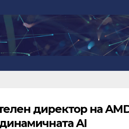
телен директор на AM
-динамичната AI