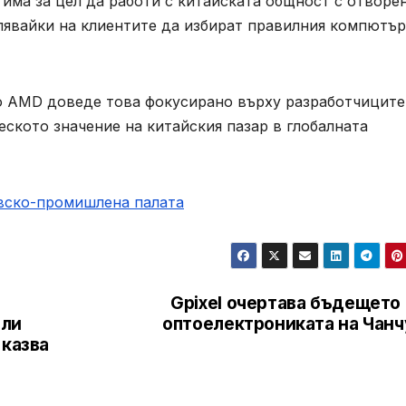
 има за цел да работи с китайската общност с отворе
лявайки на клиентите да избират правилния компютър
то AMD доведе това фокусирано върху разработчиците
еското значение на китайския пазар в глобалната
овско-промишлена палaта
Gpixel очертава бъдещето
или
оптоелектрониката на Чанч
 казва