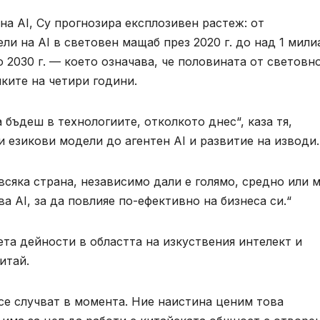
на AI, Су прогнозира експлозивен растеж: от
ли на AI в световен мащаб през 2020 г. до над 1 мили
о 2030 г. — което означава, че половината от световн
ките на четири години.
бъдеш в технологиите, отколкото днес“, каза тя,
и езикови модели до агентен AI и развитие на изводи.
всяка страна, независимо дали е голямо, средно или 
а AI, за да повлияе по-ефективно на бизнеса си.“
ета дейности в областта на изкуствения интелект и
итай.
се случват в момента. Ние наистина ценим това