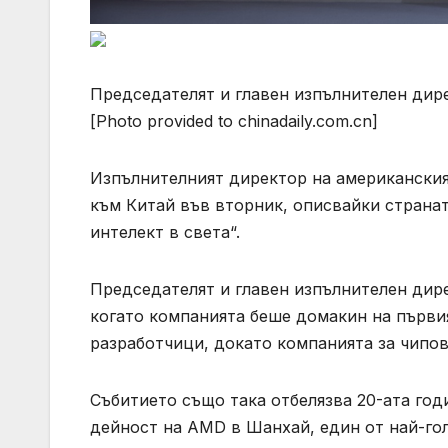
Председателят и главен изпълнителен дир
[Photo provided to chinadaily.com.cn]
Изпълнителният директор на американски
към Китай във вторник, описвайки странат
интелект в света“.
Председателят и главен изпълнителен дир
когато компанията беше домакин на първия
разработчици, докато компанията за чипов
Събитието също така отбелязва 20-ата го
дейност на AMD в Шанхай, един от най-го