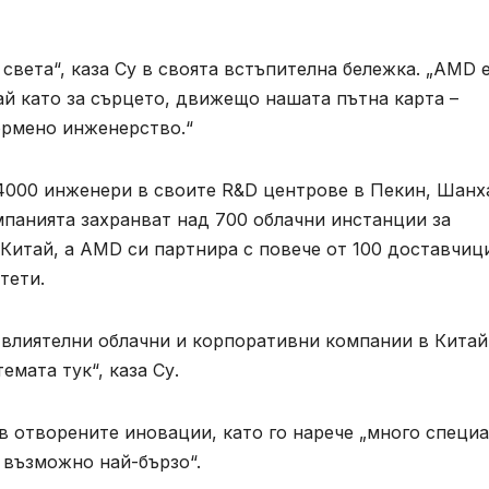
света“, каза Су в своята встъпителна бележка. „AMD е
ай като за сърцето, движещо нашата пътна карта –
ормено инженерство.“
 4000 инженери в своите R&D центрове в Пекин, Шанх
панията захранват над 700 облачни инстанции за
Китай, а AMD си партнира с повече от 100 доставчиц
тети.
 влиятелни облачни и корпоративни компании в Китай
мата тук“, каза Су.
в отворените иновации, като го нарече „много специ
 възможно най-бързо“.