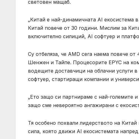
световен мащаб.
„Китай е най-динамичната AI екосистема в 
Китай повече от 30 години. Мислим за Кит
включително силиций, AI софтуер и платф
Су отбеляза, че AMD сега наема повече от
Шенжен и Тайпе. Процесорите EPYC на ком
водещите доставчици на облачни услуги в 
софтуер, стартиращи компании и универси
„Ето защо си партнираме с най-големите и
защо сме невероятно ангажирани с екосисте
Тя особено похвали лидерството на Китай 
сила, която движи AI екосистемата напред