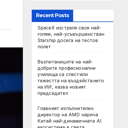
Recent Posts
SpaceX изстреля своя най-
голям, най-усъвършенстван
Starship досега на тестов
полет
Възпитаниците на най-
добрите професионални
училища са спестили
тежестта на въздействието
на ИИ, казва новият
председател
Главният изпълнителен
директор на AMD нарича
Китай най-динамичната AI
екосистема в света