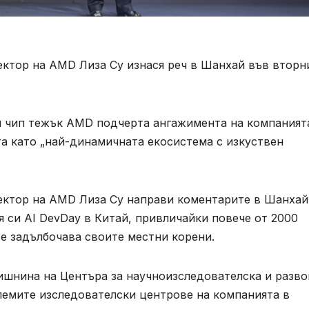
ектор на AMD Лиза Су изнася реч в Шанхай във вторн
я чип тежък AMD подчерта ангажимента на компаният
а като „най-динамичната екосистема с изкуствен
ектор на AMD Лиза Су направи коментарите в Шанхай
 си AI DevDay в Китай, привличайки повече от 2000
е задълбочава своите местни корени.
дишнина на Центъра за научноизследователска и разв
лемите изследователски центрове на компанията в