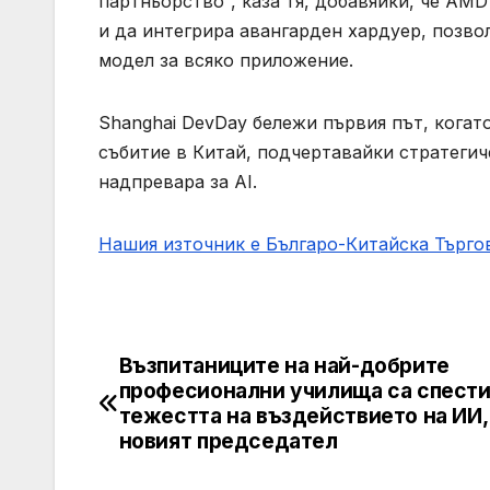
партньорство“, каза тя, добавяйки, че AMD
и да интегрира авангарден хардуер, позво
модел за всяко приложение.
Shanghai DevDay бележи първия път, кога
събитие в Китай, подчертавайки стратегич
надпревара за AI.
Нашия източник е Българо-Китайска Търг
Възпитаниците на най-добрите
Post
професионални училища са спест
navigation
тежестта на въздействието на ИИ,
новият председател