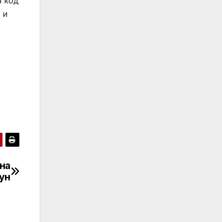
н код
 и
 на
ун