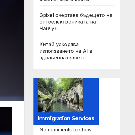
Gpixel очертава бъдещето на
оптоелектрониката на
Чанчун
Китай ускорява
използването на AI в
здравеопазването
Immigration Services
No comments to show.