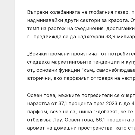
Въпреки колебанията на глобалния пазар, п
надминавайки други сектори за красота. От
темп на растеж на съединения, достигайки
г., предвижда се да надхвърли 33,9 милиар
„Всички промени произтичат от потребител
следваха маркетинговите тенденции и купу
от„ основни функции “към„ самонаблюдава
вторични, ако парфюмът отговаря на настр
Освен това, мъжките потребители се очерт
нараства от 37,1 процента през 2023 г. до 
парфюм, вече не са„ ниша “-добавят, че те
отбелязва Лау. Освен това, 86,1 процента
аромат на домашни пространства, като сти