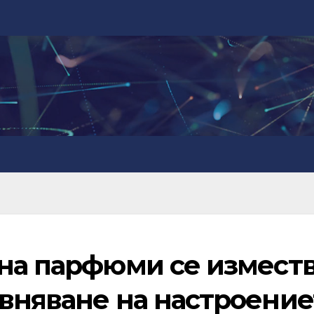
 на парфюми се измест
авняване на настроение