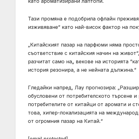
като ароматизирани лаптопи.
Тази промяна е подобрила офлайн преживя
изживяване“ като най-висок фактор на пок
„Китайският пазар на парфюми няма просто
съответствие с китайския начин на живот“
разчитат само на„ векове на историята “ка
история резонира, а не нейната дължина.“
Гледайки напред, Лау прогнозира: „Разшир
обусловени от потребителското търсене и
потребителите от китайци от аромати и ст
това, хипер-локализацията на международн
от огромния пазар на Китай.“
[email protected]