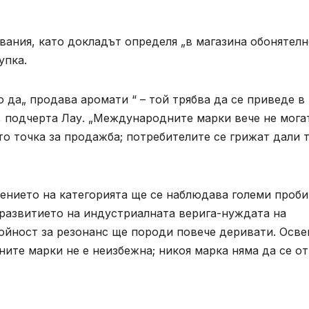
вания, като докладът определя „в магазина обонятел
упка.
 да„ продава аромати “ – той трябва да се приведе в
, подчерта Лау. „Международните марки вече не мога
то точка за продажба; потребителите се грижат дали 
ението на категорията ще се наблюдава големи проби
 развитието на индустриалната верига-нуждата на
ойност за резонанс ще породи повече деривати. Осве
ите марки не е неизбежна; никоя марка няма да се о