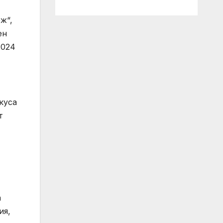
ж“,
ен
2024
куса
т
а
ия,