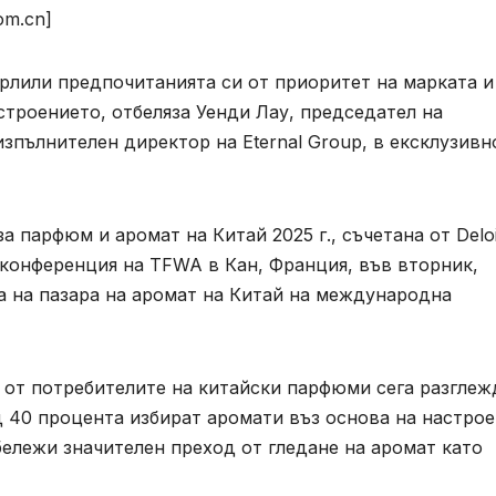
com.cn]
рлили предпочитанията си от приоритет на марката и
троението, отбеляза Уенди Лау, председател на
пълнителен директор на Eternal Group, в ексклузивн
а парфюм и аромат на Китай 2025 г., съчетана от Deloi
и конференция на TFWA в Кан, Франция, във вторник,
а на пазара на аромат на Китай на международна
а от потребителите на китайски парфюми сега разглеж
 40 процента избират аромати въз основа на настро
бележи значителен преход от гледане на аромат като