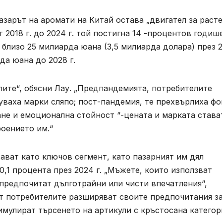
азарът на аромати на Китай остава „двигател за расте
 2018 г. до 2024 г. той постигна 14 -процентов годиш
 близо 25 милиарда юана (3,5 милиарда долара) през 
да юана до 2028 г.
ите“, обясни Лау. „Предпандемията, потребителите
ваха марки сляпо; пост-пандемия, те прехвърлиха фо
не и емоционална стойност “-цената и марката става
оението им.“
ават като ключов сегмент, като пазарният им дял
40,1 процента през 2024 г. „Мъжете, които използват
 предпочитат дълготрайни или чисти впечатления“,
 от потребителите разширяват своите предпочитания з
мулират търсенето на артикули с кръстосана категор