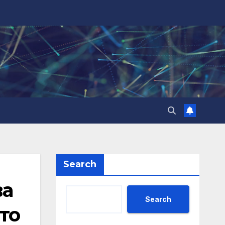
Search
ва
Search
то