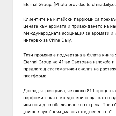
Eternal Group. [Photo provided to chinadaily.
Клиентите на китайски парфюми са прехвъ
цената към аромата и привеждането на нас
Международната асоциация за аромати и из
интервю за China Daily.
Тази промяна е подчертана в бялата книга з
Eternal Group на 41-ва Световна изложба 
предлагащ систематичен анализ на растеж
платформа.
Докладът разкрива, че около 81,1 процент
парфюмите като ежедневни неща, като над
или повод за облекчаване на стреса. Това 
„нишов лукс“ към „масов ежедневен тел“.