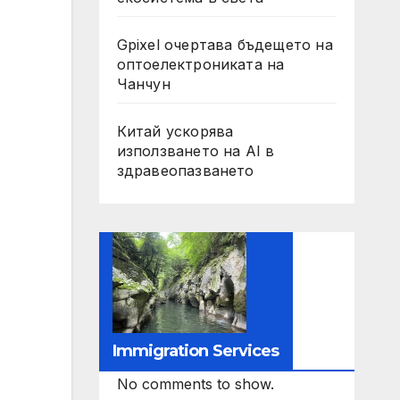
Gpixel очертава бъдещето на
оптоелектрониката на
Чанчун
Китай ускорява
използването на AI в
здравеопазването
Immigration Services
No comments to show.