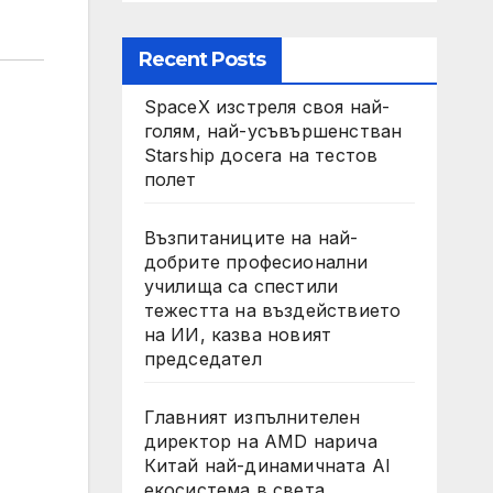
Recent Posts
SpaceX изстреля своя най-
голям, най-усъвършенстван
Starship досега на тестов
полет
Възпитаниците на най-
добрите професионални
училища са спестили
тежестта на въздействието
на ИИ, казва новият
председател
Главният изпълнителен
директор на AMD нарича
Китай най-динамичната AI
екосистема в света