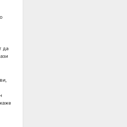
но
т да
тази
ви,
н
ткаже