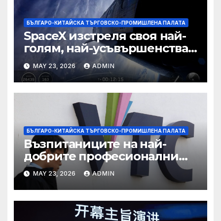
БЪЛГАРО-КИТАЙСКА ТЪРГОВСКО-ПРОМИШЛЕНА ПАЛАТА
SpaceX изстреля своя най-
голям, най-усъвършенстван
Starship досега на тестов
MAY 23, 2026
ADMIN
полет
БЪЛГАРО-КИТАЙСКА ТЪРГОВСКО-ПРОМИШЛЕНА ПАЛАТА
Възпитаниците на най-
добрите професионални
училища са спестили
MAY 23, 2026
ADMIN
тежестта на въздействието
на ИИ, казва новият
председател