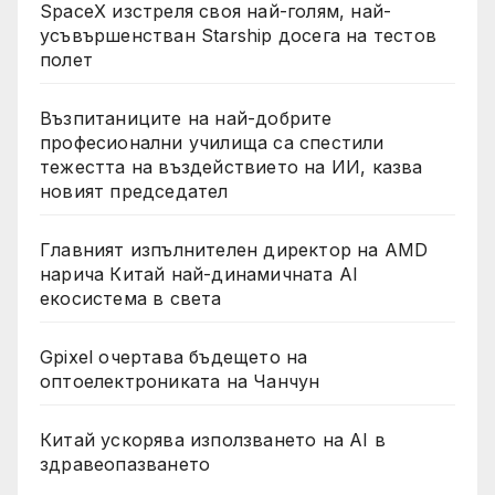
SpaceX изстреля своя най-голям, най-
усъвършенстван Starship досега на тестов
полет
Възпитаниците на най-добрите
професионални училища са спестили
тежестта на въздействието на ИИ, казва
новият председател
Главният изпълнителен директор на AMD
нарича Китай най-динамичната AI
екосистема в света
Gpixel очертава бъдещето на
оптоелектрониката на Чанчун
Китай ускорява използването на AI в
здравеопазването