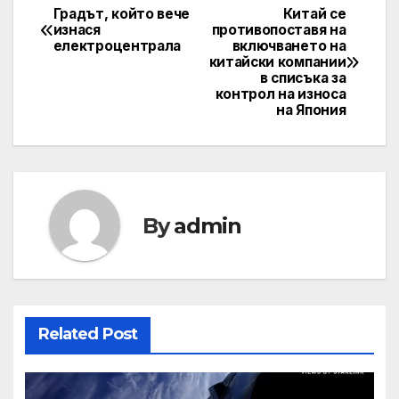
Градът, който вече
Китай се
Post
изнася
противопоставя на
електроцентрала
включването на
navigation
китайски компании
в списъка за
контрол на износа
на Япония
By
admin
Related Post