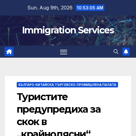
Skip
Sun. Aug 9th, 2026
10:53:06 AM
to
content
Immigration Services
БЪЛГАРО-КИТАЙСКА ТЪРГОВСКО-ПРОМИШЛЕНА ПАЛАТА
Туристите
предупредиха за
скок в
„крайнодясни“