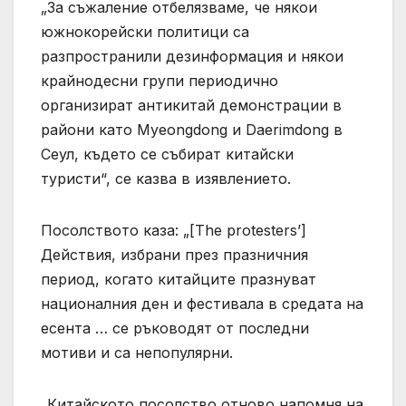
„За съжаление отбелязваме, че някои
южнокорейски политици са
разпространили дезинформация и някои
крайнодесни групи периодично
организират антикитай демонстрации в
райони като Myeongdong и Daerimdong в
Сеул, където се събират китайски
туристи“, се казва в изявлението.
Посолството каза: „[The protesters’]
Действия, избрани през празничния
период, когато китайците празнуват
националния ден и фестивала в средата на
есента … се ръководят от последни
мотиви и са непопулярни.
„Китайското посолство отново напомня на