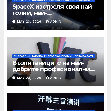
SpaceX изстреля своя най-
голям, най-
усъвършенстван Starship
MAY 23, 2026
ADMIN
досега на тестов полет
БЪЛГАРО-КИТАЙСКА ТЪРГОВСКО-ПРОМИШЛЕНА ПАЛАТА
Възпитаниците на най-
добрите професионални
училища са спестили
MAY 23, 2026
ADMIN
тежестта на въздействието
на ИИ, казва новият
председател