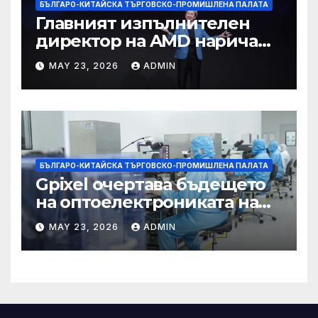
БЪЛГАРО-КИТАЙСКА ТЪРГОВСКО-ПРОМИШЛЕНА ПАЛАТА
Главният изпълнителен
директор на AMD нарича
Китай най-динамичната AI
MAY 23, 2026
ADMIN
екосистема в света
БЪЛГАРО-КИТАЙСКА ТЪРГОВСКО-ПРОМИШЛЕНА ПАЛАТА
Gpixel очертава бъдещето
на оптоелектрониката на
Чанчун
MAY 23, 2026
ADMIN