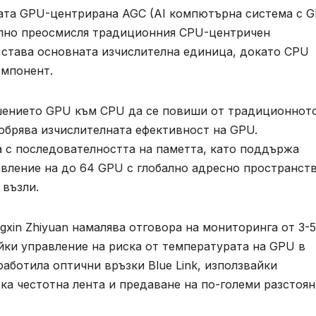
ната GPU-центрирана AGC (AI компютърна система с 
ално преосмисля традиционния CPU-центричен
става основната изчислителна единица, докато CPU
омпонент.
ението GPU към CPU да се повиши от традиционното
добрява изчислителната ефективност на GPU.
 с последователността на паметта, като поддържа
вление на до 64 GPU с глобално адресно пространств
възли.
xin Zhiyuan намалява отговора на мониторинга от 3-5
йки управление на риска от температурата на GPU в
работила оптични връзки Blue Link, използвайки
ока честотна лента и предаване на по-големи разстоян