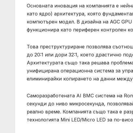
Основната иновация на компанията е ней
като ядро) архитектура, която фундамент
компютърен модел. В дизайна на AGC GPU 
функционира като периферен контролен к
Това преструктуриране позволява съотнош
до 20:1 или дори 32:1, което драстично по
Архитектурата също така решава проблема
унифицирана операционна система за упра
елиминирайки копирането на данни между 
Саморазработената AI BMC система на Rong
секунди до ниво микросекунда, позволява
реално време. Компанията също така е раз
технологията Mini LED/Micro LED за по-вис