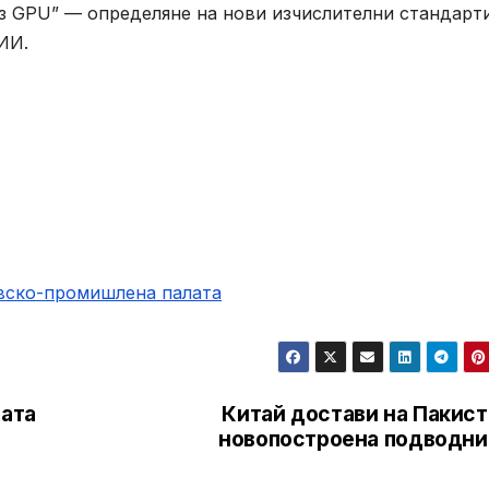
ез GPU” — определяне на нови изчислителни стандарти
ИИ.
овско-промишлена палaта
вата
Китай достави на Пакист
новопостроена подводни