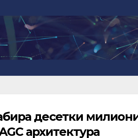
абира десетки милиони
AGC архитектура