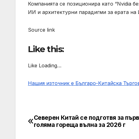
Компанията се позиционира като “Nvidia б
ИИ и архитектурни парадигми за ерата на 
Source link
Like this:
Like Loading…
Нашия източник е Българо-Китайска Търг
Северен Китай се подготвя за пър
Post
голяма гореща вълна за 2026 г
navigation