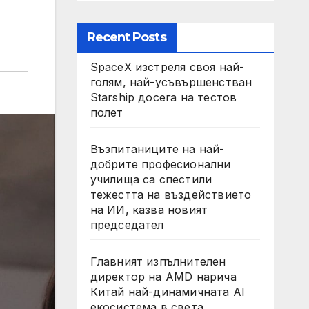
Recent Posts
SpaceX изстреля своя най-
голям, най-усъвършенстван
Starship досега на тестов
полет
Възпитаниците на най-
добрите професионални
училища са спестили
тежестта на въздействието
на ИИ, казва новият
председател
Главният изпълнителен
директор на AMD нарича
Китай най-динамичната AI
екосистема в света