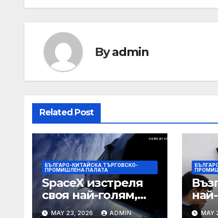
By
admin
Related Post
БЪЛГАРО-КИТАЙСКА ТЪРГОВСКО-
БЪЛГАР
ПРОМИШЛЕНА ПАЛАТА
ПРОМИШ
SpaceX изстреля
Въз
своя най-голям,
най
най-
про
MAY 23, 2026
ADMIN
MAY 