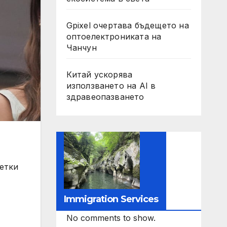
Gpixel очертава бъдещето на
оптоелектрониката на
Чанчун
Китай ускорява
използването на AI в
здравеопазването
сетки
Immigration Services
No comments to show.