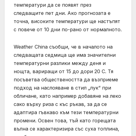
температури да се появят през
следващите пет дни. Ако прогнозата е
точна, високите температури ще настъпят
с повече от 10 дни по-рано от нормалното.
Weather China съобщи, че в началото на
следващата седмица ще има значителни
температурни разлики между деня и
нощта, вариращи от 15 до дори 20 C. Тя
посъветва обществеността да възприеме
подход на наслояване в стил „лук“ при
обличане, като например добавяне на леко
сако върху риза с къс ръкав, за да се
адаптира гъвкаво към тези температурни
промени. Освен това, тъй като горещата
вълна се характеризира със суха топлина,