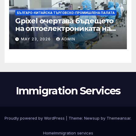
БЪЛГАРО-КИТАЙСКА ТЪРГОВСКО-ПРОМИШЛЕНА ПАЛАТА
Gpixel очертава бъдещето
на оптоелектрониката на
Чанчун
MAY 23, 2026
ADMIN
Immigration Services
Proudly powered by WordPress
|
Theme:
Newsup
by
Themeansar
.
Home
Immigration services