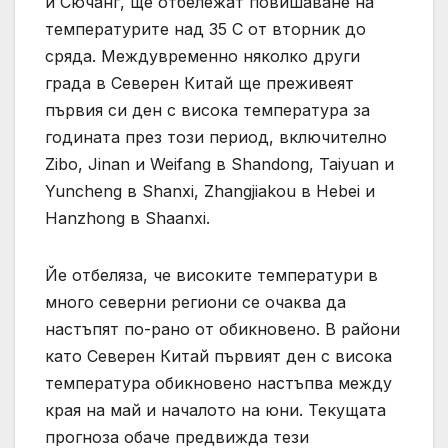
и Сючанг, ще отбележат повишаване на
температурите над 35 C от вторник до
сряда. Междувременно няколко други
града в Северен Китай ще преживеят
първия си ден с висока температура за
годината през този период, включително
Zibo, Jinan и Weifang в Shandong, Taiyuan и
Yuncheng в Shanxi, Zhangjiakou в Hebei и
Hanzhong в Shaanxi.
Йе отбеляза, че високите температури в
много северни региони се очаква да
настъпят по-рано от обикновено. В райони
като Северен Китай първият ден с висока
температура обикновено настъпва между
края на май и началото на юни. Текущата
прогноза обаче предвижда тези