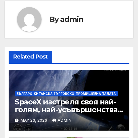
By
admin
Related Post
БЪЛГАРО-КИТАЙСКА ТЪРГОВСКО-ПРОМИШЛЕНА ПАЛАТА
SpaceX изстреля своя най-
голям, най-усъвършенстван
Starship досега на тестов
MAY 23, 2026
ADMIN
полет