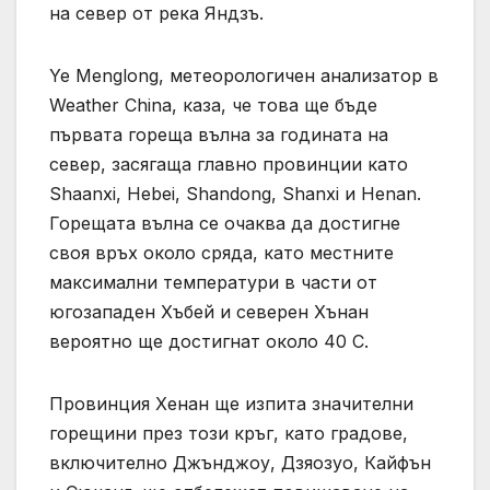
на север от река Яндзъ.
Ye Menglong, метеорологичен анализатор в
Weather China, каза, че това ще бъде
първата гореща вълна за годината на
север, засягаща главно провинции като
Shaanxi, Hebei, Shandong, Shanxi и Henan.
Горещата вълна се очаква да достигне
своя връх около сряда, като местните
максимални температури в части от
югозападен Хъбей и северен Хънан
вероятно ще достигнат около 40 C.
Провинция Хенан ще изпита значителни
горещини през този кръг, като градове,
включително Джънджоу, Дзяозуо, Кайфън