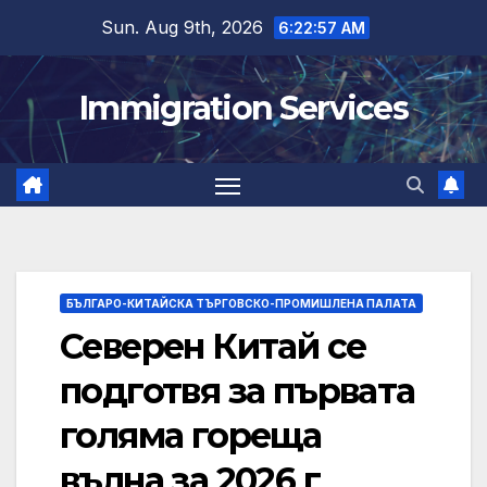
Skip
Sun. Aug 9th, 2026
6:22:58 AM
to
content
Immigration Services
БЪЛГАРО-КИТАЙСКА ТЪРГОВСКО-ПРОМИШЛЕНА ПАЛАТА
Северен Китай се
подготвя за първата
голяма гореща
вълна за 2026 г