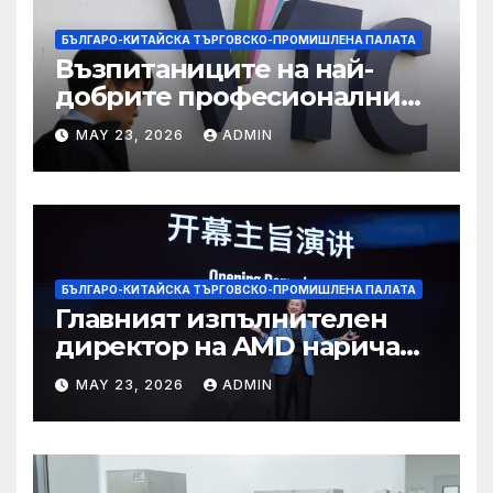
БЪЛГАРО-КИТАЙСКА ТЪРГОВСКО-ПРОМИШЛЕНА ПАЛАТА
Възпитаниците на най-
добрите професионални
училища са спестили
MAY 23, 2026
ADMIN
тежестта на въздействието
на ИИ, казва новият
председател
БЪЛГАРО-КИТАЙСКА ТЪРГОВСКО-ПРОМИШЛЕНА ПАЛАТА
Главният изпълнителен
директор на AMD нарича
Китай най-динамичната AI
MAY 23, 2026
ADMIN
екосистема в света