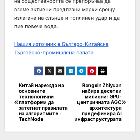
на обществеността се препоръчва да
вземе активни предпазни мерки срещу
излагане на слънце и топлинен удар и да
пие повече вода.
Нашия източник е Българо-Китайска
Търговско-промишлена палaта
Китай нарежда на
Rongxin Zhiyuan
Post
основните
набира десетки
технологични
милиони: GPU-
navigation
платформи да
центричната AGC
затегнат правилата
архитектура
на алгоритмите ·
предефинира AI
TechNode
инфраструктурата