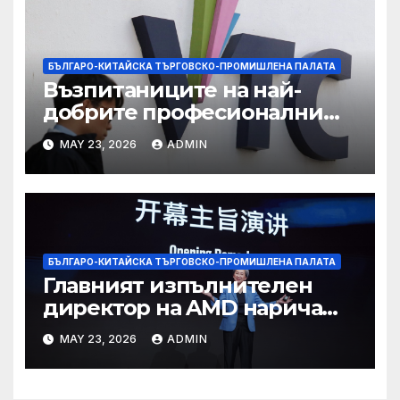
БЪЛГАРО-КИТАЙСКА ТЪРГОВСКО-ПРОМИШЛЕНА ПАЛАТА
Възпитаниците на най-
добрите професионални
училища са спестили
MAY 23, 2026
ADMIN
тежестта на въздействието
на ИИ, казва новият
председател
БЪЛГАРО-КИТАЙСКА ТЪРГОВСКО-ПРОМИШЛЕНА ПАЛАТА
Главният изпълнителен
директор на AMD нарича
Китай най-динамичната AI
MAY 23, 2026
ADMIN
екосистема в света